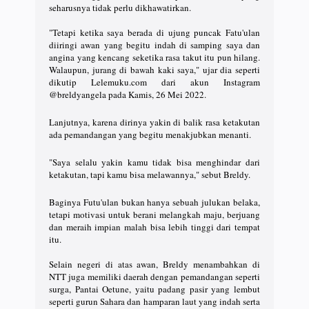
seharusnya tidak perlu dikhawatirkan.
"Tetapi ketika saya berada di ujung puncak Fatu'ulan
diiringi awan yang begitu indah di samping saya dan
angina yang kencang seketika rasa takut itu pun hilang.
Walaupun, jurang di bawah kaki saya," ujar dia seperti
dikutip Lelemuku.com dari akun Instagram
@breldyangela pada Kamis, 26 Mei 2022.
Lanjutnya, karena dirinya yakin di balik rasa ketakutan
ada pemandangan yang begitu menakjubkan menanti.
"Saya selalu yakin kamu tidak bisa menghindar dari
ketakutan, tapi kamu bisa melawannya," sebut Breldy.
Baginya Futu'ulan bukan hanya sebuah julukan belaka,
tetapi motivasi untuk berani melangkah maju, berjuang
dan meraih impian malah bisa lebih tinggi dari tempat
itu.
Selain negeri di atas awan, Breldy menambahkan di
NTT juga memiliki daerah dengan pemandangan seperti
surga, Pantai Oetune, yaitu padang pasir yang lembut
seperti gurun Sahara dan hamparan laut yang indah serta