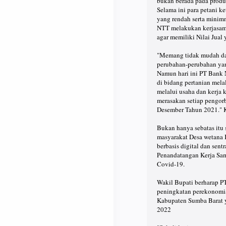
bukan berada pada produ
Selama ini para petani ke
yang rendah serta minimn
NTT melakukan kerjasam
agar memiliki Nilai Jual 
"Memang tidak mudah dal
perubahan-perubahan yan
Namun hari ini PT Bank
di bidang pertanian mel
melalui usaha dan kerja k
merasakan setiap pengorb
Desember Tahun 2021." 
Bukan hanya sebatas it
masyarakat Desa wetana 
berbasis digital dan se
Penandatangan Kerja Sam
Covid-19.
Wakil Bupati berharap 
peningkatan perekonomia
Kabupaten Sumba Barat y
2022