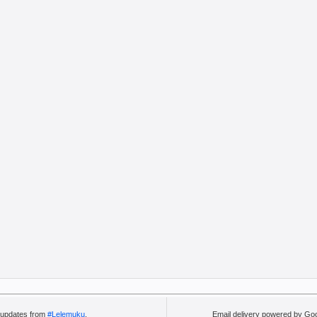
l updates from
#Lelemuku
.
Email delivery powered by Go