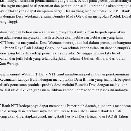
ktifitasnya melainkan permasalahan yang utama, berada pada proses pemasarannya
tika ingin menjual hasil pertanian dan perkebunan selalu terkendala akan harga jua
ya offtaker yang dapat menjamin harga. Hal ini yang menjadi tolak ukur PT. Bank
a dengan Desa Weetana bersama Bumdes Mada Ole dalam mengolah Produk Loka
yang tinggi.
am merubah kebiasaan – kebiasaan masyarakat untuk mau berpartisipasi akan
g ada, karena masyarakat masih terbawa akan kebiasaan-kebiasaan yang lama.
 NTT bersama masyarakat Desa Weetana menunjukan hal dalam proses pembangun
alui Panen Raya Padi Ladang Gogo, bahwa sebuah kebehasilan itu dapat ditunjukk
eras yang tulus dari setiap pemangku yang ada. Sehingga hari ini kita betul
anan dan jerih lelah yang telah dikerjakan selama 4 bulan, dimulai dari bulan
Kata Wabup.
u saja, menurut Wabup PT. Bank NTT turut mendorong pertumbuhan perekonomian
Kecamatan Laboya Barat, dengan menciptakan Desa Binaan yang mandiri, berpresta
ntralistik pemasaran produk –produk desa melalui Bumdes Desa dengan melakukan
a. Hal ini dilakukan guna memulihkan kembali perekonomian pasca dilandanya
PT Bank NTT kedepannya dapat membantu Pemerintah daerah, guna terus mendoro
n disetiap desa terkhususnya melalui Desa-Desa Calon Binaan Bank NTT di
ang akan dipersiapkan untuk mengikuti Festival Desa Binaan dan PAD di Tahun