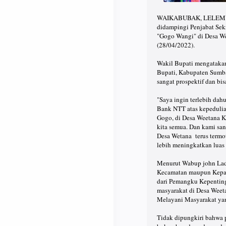
WAIKABUBAK, LELEMUKU.
didampingi Penjabat Sek
"Gogo Wangi" di Desa W
(28/04/2022).
Wakil Bupati mengatakan
Bupati, Kabupaten Sumba
sangat prospektif dan b
"Saya ingin terlebih dah
Bank NTT atas kepedulia
Gogo, di Desa Weetana 
kita semua. Dan kami san
Desa Wetana terus termo
lebih meningkatkan luas 
Menurut Wabup john Lad
Kecamatan maupun Kepada
dari Pemangku Kepenting
masyarakat di Desa Wee
Melayani Masyarakat yan
Tidak dipungkiri bahwa 