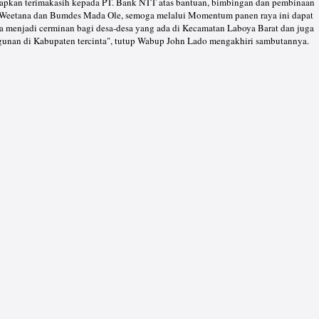
capkan terimakasih kepada PT. Bank NTT atas bantuan, bimbingan dan pembinaan
 Weetana dan Bumdes Mada Ole, semoga melalui Momentum panen raya ini dapat
 menjadi cerminan bagi desa-desa yang ada di Kecamatan Laboya Barat dan juga
nan di Kabupaten tercinta", tutup Wabup John Lado mengakhiri sambutannya.