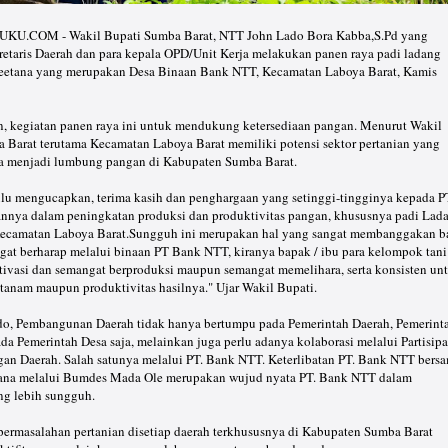
COM - Wakil Bupati Sumba Barat, NTT John Lado Bora Kabba,S.Pd yang
retaris Daerah dan para kepala OPD/Unit Kerja melakukan panen raya padi ladang
eetana yang merupakan Desa Binaan Bank NTT, Kecamatan Laboya Barat, Kamis
, kegiatan panen raya ini untuk mendukung ketersediaan pangan. Menurut Wakil
 Barat terutama Kecamatan Laboya Barat memiliki potensi sektor pertanian yang
isa menjadi lumbung pangan di Kabupaten Sumba Barat.
ulu mengucapkan, terima kasih dan penghargaan yang setinggi-tingginya kepada P
nnya dalam peningkatan produksi dan produktivitas pangan, khususnya padi Lad
Kecamatan Laboya Barat.Sungguh ini merupakan hal yang sangat membanggakan b
gat berharap melalui binaan PT Bank NTT, kiranya bapak / ibu para kelompok tani
tivasi dan semangat berproduksi maupun semangat memelihara, serta konsisten un
tanam maupun produktivitas hasilnya." Ujar Wakil Bupati.
o, Pembangunan Daerah tidak hanya bertumpu pada Pemerintah Daerah, Pemerint
 Pemerintah Desa saja, melainkan juga perlu adanya kolaborasi melalui Partisipa
an Daerah. Salah satunya melalui PT. Bank NTT. Keterlibatan PT. Bank NTT bers
tana melalui Bumdes Mada Ole merupakan wujud nyata PT. Bank NTT dalam
g lebih sungguh.
permasalahan pertanian disetiap daerah terkhususnya di Kabupaten Sumba Barat