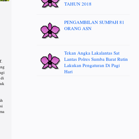
TAHUN 2018
PENGAMBILAN SUMPAH 81
ORANG ASN
Tekan Angka Lakalantas Sat
Lantas Polres Sumba Barat Rutin
T.
Lakukan Pengaturan Di Pagi
ang
Hari
agi
 di
tuk
ah
si
ama