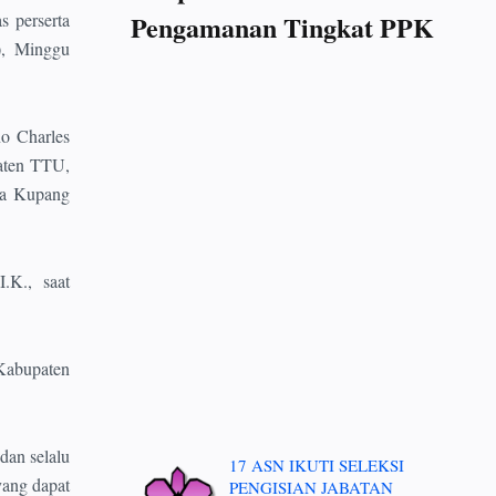
 perserta
Pengamanan Tingkat PPK
), Minggu
o Charles
paten TTU,
ta Kupang
.K., saat
 Kabupaten
dan selalu
17 ASN IKUTI SELEKSI
yang dapat
PENGISIAN JABATAN