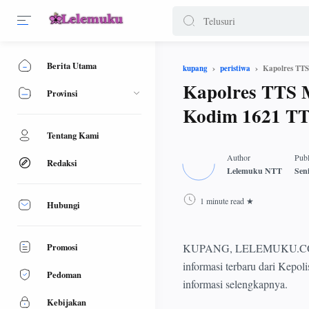
Berita Utama
Kapolres TTS
kupang
peristiwa
Kapolres TTS M
Provinsi
Kodim 1621 T
Tentang Kami
Redaksi
1 minute read
Hubungi
Promosi
KUPANG, LELEMUKU.COM - S
informasi terbaru dari Kepo
Pedoman
informasi selengkapnya.
Kebijakan