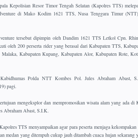
ala Kepolisian Resor Timor Tengah Selatan (Kapolres TTS) melepas
Adventure di Mako Kodim 1621 TTS, Nusa Tenggara Timur (NTT
venture tersebut dipimpin oleh Dandim 1621 TTS Letkol Cpn. Rhin
uti oleh 200 perserta rider yang berasal dari Kabupaten TTS, Kabu
 Malaka, Kabupaten Kupang, Kabupaten Alor, Kabupaten Rote, Ko
h Kabidhumas Polda NTT Kombes Pol. Jules Abraham Abast, S.I
19) pagi.
 bertujuan mengeksplor dan mempromosikan wisata alam yang ada di
es Abraham Abast, S.I.K.
 Kapolres TTS menyampaikan agar para peserta menjaga kekompakan 
nakan medan yang ditempuh cukup jauh ditambah cuaca hujan sekarang 