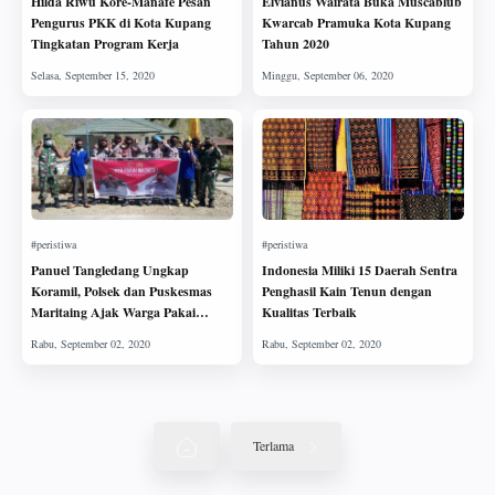
Hilda Riwu Kore-Manafe Pesan
Elvianus Wairata Buka Muscablub
Pengurus PKK di Kota Kupang
Kwarcab Pramuka Kota Kupang
Tingkatan Program Kerja
Tahun 2020
Panuel Tangledang Ungkap
Indonesia Miliki 15 Daerah Sentra
Koramil, Polsek dan Puskesmas
Penghasil Kain Tenun dengan
Maritaing Ajak Warga Pakai
Kualitas Terbaik
Masker
Terlama