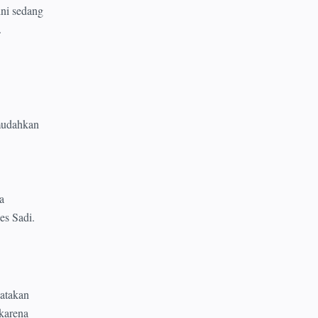
ni sedang
.
mudahkan
a
es Sadi.
atakan
karena