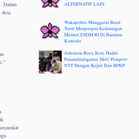
ALTERNATIF LAIN
 . Dalam
 desa
Wakapolres Manggarai Barat
Turut Menjemput Kedatangan
Menteri ESDM RI Di Bandara
Komodo
Jefirstson Riwu Kore Hadiri
an
Penandatanganan MoU Pemprov
%,”
NTT Dengan Kejari Dan BPKP
a
uk
asyarakat
uga