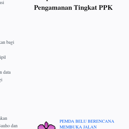
asi
Pengamanan Tingkat PPK
an bagi
pil
n data
gi
akan
PEMDA BELU BERENCANA
Bauho dan
MEMBUKA JALAN