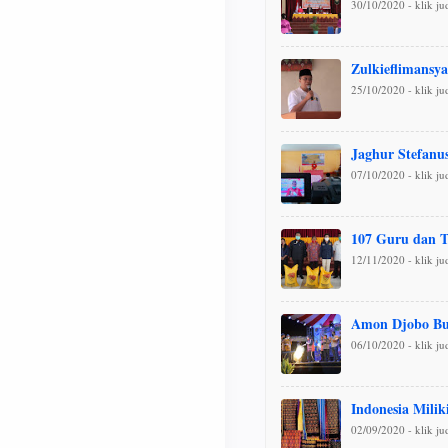
30/10/2020 - klik j
Zulkieflimansy
25/10/2020 - klik j
Jaghur Stefanu
07/10/2020 - klik j
107 Guru dan 
12/11/2020 - klik j
Amon Djobo Buk
06/10/2020 - klik j
Indonesia Milik
02/09/2020 - klik j